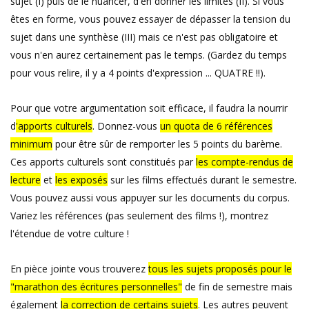
sujet (I) puis de le nuancer, d'en donner les limites (II). Si vous
êtes en forme, vous pouvez essayer de dépasser la tension du
sujet dans une synthèse (III) mais ce n'est pas obligatoire et
vous n'en aurez certainement pas le temps. (Gardez du temps
pour vous relire, il y a 4 points d'expression ... QUATRE !!).
Pour que votre argumentation soit efficace, il faudra la nourrir
d
'apports culturels
. Donnez-vous
un quota de 6 références
minimum
pour être sûr de remporter les 5 points du barème.
Ces apports culturels sont constitués par
les compte-rendus de
lecture
et
les exposés
sur les films effectués durant le semestre.
Vous pouvez aussi vous appuyer sur les documents du corpus.
Variez les références (pas seulement des films !), montrez
l'étendue de votre culture !
En pièce jointe vous trouverez
tous les sujets proposés pour le
"marathon des écritures personnelles"
de fin de semestre mais
également
la correction de certains sujets
. Les autres peuvent