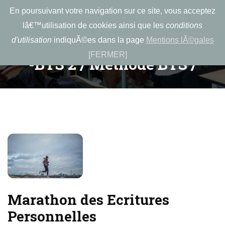
En poursuivant votre navigation sur ce site, vous acceptez
Menu
lâ€™utilisation de cookies ainsi que les
conditions
d'utilisation
indiquÃ©es dans la page
Mentions lÃ©gales
[FERMER]
-BTS 2 / Méthode BTS /
Marathon des Ecritures
Personnelles